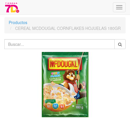
Menú
de
Naveg
Productos
CEREAL MCDOUGAL CORNFLAKES HOJUELAS 180GR