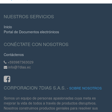
NUESTROS SERVICIOS
Inicio
Portal de Documentos electrónicos
CONÉCTATE CON NOSOTROS
Contáctenos
+593987363029
info@7dias.ec
CORPORACION 7DIAS S.A.S.
-
SOBRE NOSOTROS
Somos un equipo de personas apasionadas cuya meta es
mejorar la vida de todos a través de productos disruptivos.
Nosotros construimos productos geniales para resolver sus