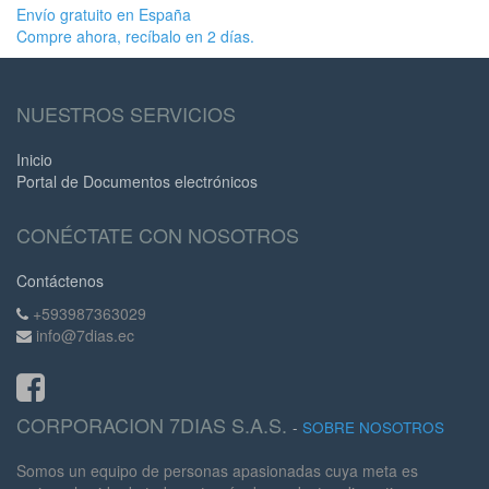
Envío gratuito en España
Compre ahora, recíbalo en 2 días.
NUESTROS SERVICIOS
Inicio
Portal de Documentos electrónicos
CONÉCTATE CON NOSOTROS
Contáctenos
+593987363029
info@7dias.ec
CORPORACION 7DIAS S.A.S.
-
SOBRE NOSOTROS
Somos un equipo de personas apasionadas cuya meta es