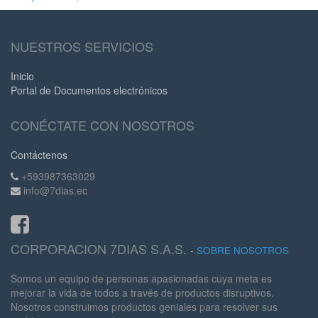
NUESTROS SERVICIOS
Inicio
Portal de Documentos electrónicos
CONÉCTATE CON NOSOTROS
Contáctenos
+593987363029
info@7dias.ec
CORPORACION 7DIAS S.A.S.
-
SOBRE NOSOTROS
Somos un equipo de personas apasionadas cuya meta es
mejorar la vida de todos a través de productos disruptivos.
Nosotros construimos productos geniales para resolver sus