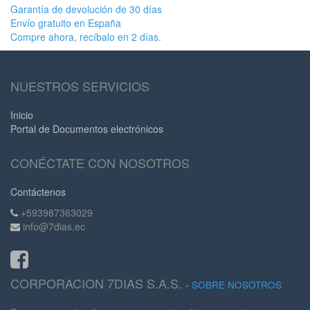
Garantía de devolución de 30 días
Envío gratuito en España
Compre ahora, recíbalo en 2 días.
NUESTROS SERVICIOS
Inicio
Portal de Documentos electrónicos
CONÉCTATE CON NOSOTROS
Contáctenos
+593987363029
info@7dias.ec
CORPORACION 7DIAS S.A.S.
-
SOBRE NOSOTROS