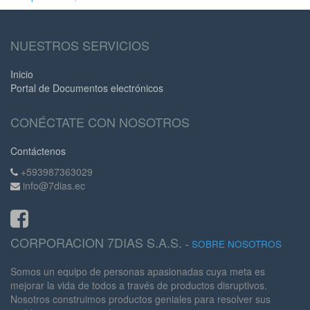
NUESTROS SERVICIOS
Inicio
Portal de Documentos electrónicos
CONÉCTATE CON NOSOTROS
Contáctenos
+593987363029
info@7dias.ec
CORPORACION 7DIAS S.A.S.
-
SOBRE NOSOTROS
Somos un equipo de personas apasionadas cuya meta es
mejorar la vida de todos a través de productos disruptivos.
Nosotros construimos productos geniales para resolver sus