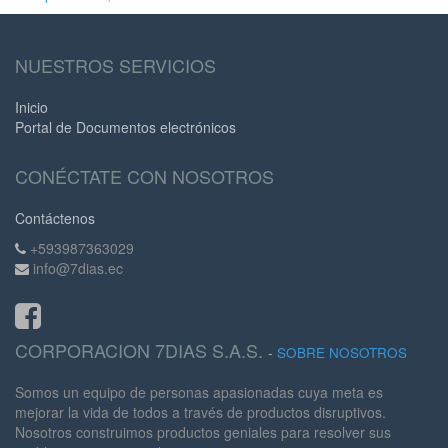
NUESTROS SERVICIOS
Inicio
Portal de Documentos electrónicos
CONÉCTATE CON NOSOTROS
Contáctenos
+593987363029
info@7dias.ec
CORPORACION 7DIAS S.A.S.
-
SOBRE NOSOTROS
Somos un equipo de personas apasionadas cuya meta es
mejorar la vida de todos a través de productos disruptivos.
Nosotros construimos productos geniales para resolver sus