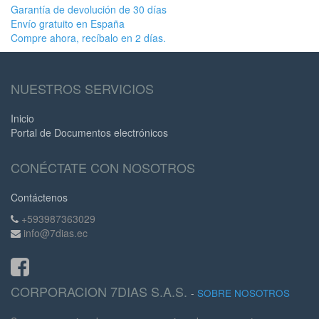
Garantía de devolución de 30 días
Envío gratuito en España
Compre ahora, recíbalo en 2 días.
NUESTROS SERVICIOS
Inicio
Portal de Documentos electrónicos
CONÉCTATE CON NOSOTROS
Contáctenos
+593987363029
info@7dias.ec
CORPORACION 7DIAS S.A.S.
-
SOBRE NOSOTROS