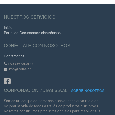
NUESTROS SERVICIOS
Inicio
Portal de Documentos electrónicos
CONÉCTATE CON NOSOTROS
Contáctenos
+593987363029
info@7dias.ec
CORPORACION 7DIAS S.A.S.
-
SOBRE NOSOTROS
Somos un equipo de personas apasionadas cuya meta es
mejorar la vida de todos a través de productos disruptivos.
Nosotros construimos productos geniales para resolver sus