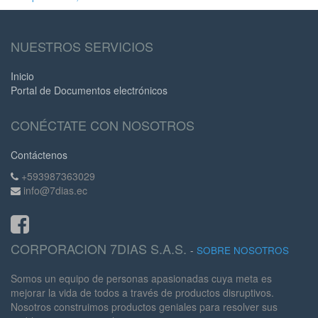
NUESTROS SERVICIOS
Inicio
Portal de Documentos electrónicos
CONÉCTATE CON NOSOTROS
Contáctenos
+593987363029
info@7dias.ec
CORPORACION 7DIAS S.A.S.
-
SOBRE NOSOTROS
Somos un equipo de personas apasionadas cuya meta es
mejorar la vida de todos a través de productos disruptivos.
Nosotros construimos productos geniales para resolver sus