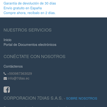
Garantía de devolución de 30 días
Envío gratuito en España
Compre ahora, recíbalo en 2 días.
NUESTROS SERVICIOS
Inicio
Portal de Documentos electrónicos
CONÉCTATE CON NOSOTROS
Contáctenos
+593987363029
info@7dias.ec
CORPORACION 7DIAS S.A.S.
-
SOBRE NOSOTROS